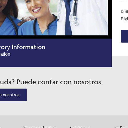
D-SN
Elig
tory Information
mation
yuda? Puede contar con nosotros.
n nosotros