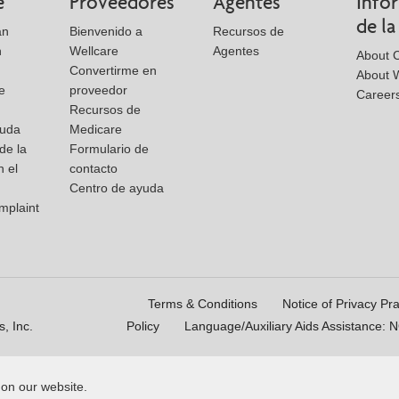
e
Proveedores
Agentes
Info
de l
an
Bienvenido a
Recursos de
n
Wellcare
Agentes
About 
Convertirme en
About W
e
proveedor
Career
Recursos de
yuda
Medicare
de la
Formulario de
n el
contacto
Centro de ayuda
mplaint
Terms & Conditions
Notice of Privacy Pra
, Inc.
Policy
Language/Auxiliary Aids Assistance: 
 on our website.