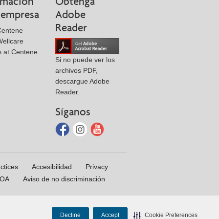
rmación
Obtenga
a empresa
Adobe
Reader
Centene
ellcare
s at Centene
Si no puede ver los
archivos PDF,
descargue Adobe
Reader.
Síganos
ctices
Accesibilidad
Privacy
NOA
Aviso de no discriminación
Decline
Accept
Cookie Preferences