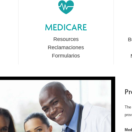
Wellcare Spendables®
MEDICARE
Resources
B
Reclamaciones
Formularios
Pr
The 
prov
Med